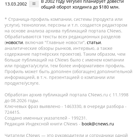
В 2002 году Verysell планирует довести
13.03.2002
общий оборот холдинга до $180 млн.
* Страница-профиль компании, системы (продукта или
услуги), технологии, персоны и т.п. создается редактором
на основе анализа архива публикаций портала CNews.
Обрабатываются тексты всех редакционных разделов
(
новости
, включая "Главные новости",
статьи
,
аналитические обзоры рынков, интервью, а также
содержание партнёрских проектов). Таким образом, чем
больше публикаций на CNews было с именем компании
или продукта/услуги, тем более информативен профиль.
Профиль может быть дополнен (обогащен) дополнительной
информацией, в т.ч. презентацией о компании или
продукте/услуге.
Обработан архив публикаций портала CNews.ru c 11.1998
до 08.2026 годы.
Ключевых фраз выявлено - 1463330, в очереди разбора -
724415.
Создано именных указателей - 199231.
Редакция Индексной книги CNews -
book@cnews.ru
Читатели CNews — это руководители и сотрудники одной