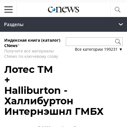
Разделы
Индексная книга (каталог)
CNews
*
Все категории
199231
▼
Получите все материалы
CNews по ключевому слову
Лотес ТМ
+
Halliburton -
Халлибуртон
Интернэшнл ГМБХ