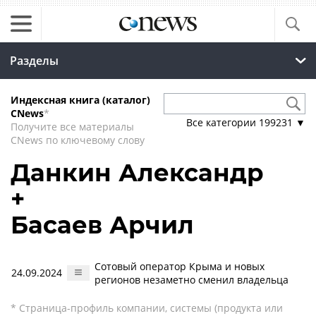
Разделы
Индексная книга (каталог)
CNews
*
Все категории
199231
▼
Получите все материалы
CNews по ключевому слову
Данкин Александр
+
Басаев Арчил
Сотовый оператор Крыма и новых
24.09.2024
регионов незаметно сменил владельца
* Страница-профиль компании, системы (продукта или