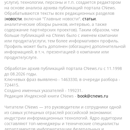
услуги), технологии, персоны и т.п. создается редактором
на основе анализа архива публикаций портала CNews.
Обрабатываются тексты всех редакционных разделов
(
новости
, включая "Главные новости",
статьи
,
аналитические обзоры рынков, интервью, а также
содержание партнёрских проектов). Таким образом, чем
больше публикаций на CNews было с именем компании
или продукта/услуги, тем более информативен профиль.
Профиль может быть дополнен (обогащен) дополнительной
информацией, в т.ч. презентацией о компании или
продукте/услуге.
Обработан архив публикаций портала CNews.ru c 11.1998
до 08.2026 годы.
Ключевых фраз выявлено - 1463330, в очереди разбора -
724415.
Создано именных указателей - 199231.
Редакция Индексной книги CNews -
book@cnews.ru
Читатели CNews — это руководители и сотрудники одной
из самых успешных отраслей российской экономики:
индустрии информационных технологий. Ядро аудитории
составляют топ-менеджеры и технические специалисты
департаментов информатизации федеральных и