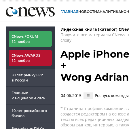
ГЛАВНАЯ
НОВОСТИ
АНАЛИТИКА
КО
Индексная книга (каталог) CNe
Получите все материалы CNews 
CNews FORUM
слову
12 ноября
Apple iPhon
CNews AWARDS
12 ноября
+
Wong Adrian
30 лет рынку ERP
в России
Главные
04.06.2015
Роспуск команды
ИТ-сценарии
2026
* Страница-профиль компании, сис
10 лет российского
создается редактором на основе
бэкапа
тексты всех редакционных раздел
обзоры рынков, интервью, а такж
Российские ПАКи