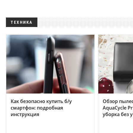
ТЕХНИКА
Как безопасно купить б/у
Обзор пылес
смартфон: подробная
AquaCycle Pr
инструкция
уборка без 