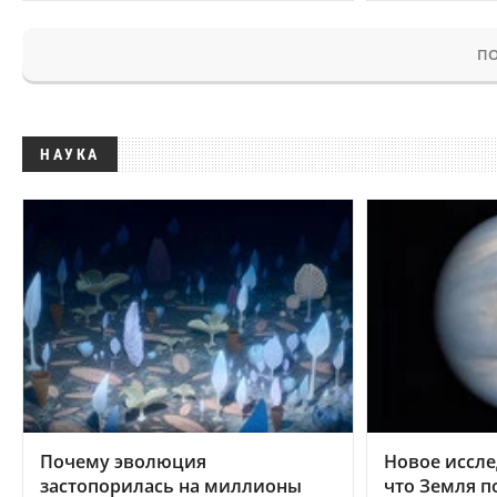
ПО
НАУКА
Почему эволюция
Новое иссле
застопорилась на миллионы
что Земля п