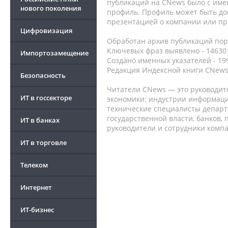
публикаций на CNews было с име
нового поколения
профиль. Профиль может быть до
презентацией о компании или про
Цифровизация
Обработан архив публикаций порт
Ключевых фраз выявлено - 146301
Импортозамещение
Создано именных указателей - 19
Редакция Индексной книги CNews
Безопасность
Читатели CNews — это руководит
ИТ в госсекторе
экономики: индустрии информаци
технические специалисты депар
государственной власти, банков,
ИТ в банках
руководители и сотрудники комп
ИТ в торговле
Телеком
Интернет
ИТ-бизнес