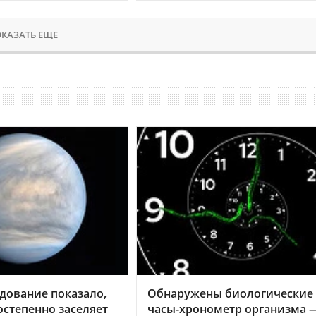
КАЗАТЬ ЕЩЕ
дование показало,
Обнаружены биологические
остепенно заселяет
часы-хронометр организма 