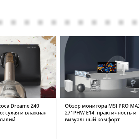
оса Dreame Z40
Обзор монитора MSI PRO MA
o: сухая и влажная
271PHW E14: практичность и
усилий
визуальный комфорт