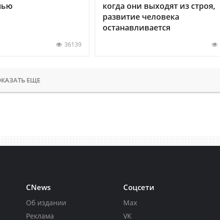
нью
когда они выходят из строя,
развитие человека
останавливается
36139
КАЗАТЬ ЕЩЕ
CNews
Соцсети
Об издании
Max
Реклама
VK