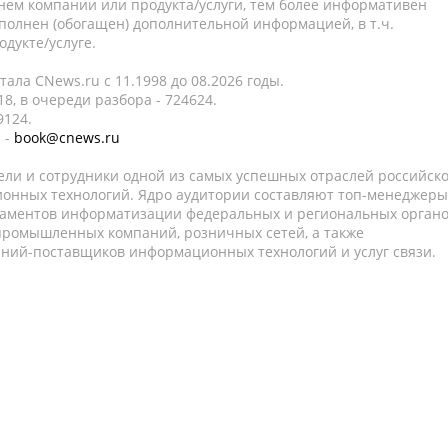
нем компании или продукта/услуги, тем более информативен
полнен (обогащен) дополнительной информацией, в т.ч.
дукте/услуге.
ала CNews.ru c 11.1998 до 08.2026 годы.
8, в очереди разбора - 724624.
9124.
 -
book@cnews.ru
ели и сотрудники одной из самых успешных отраслей российск
онных технологий. Ядро аудитории составляют топ-менеджеры
таментов информатизации федеральных и региональных орган
 промышленных компаний, розничных сетей, а также
аний-поставщиков информационных технологий и услуг связи.