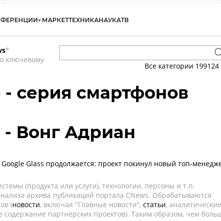
НФЕРЕНЦИИ
МАРКЕТ
ТЕХНИКА
НАУКА
ТВ
ws
*
по ключевому
Все категории
199124
e - серия смартфонов
 - Вонг Адриан
 Google Glass продолжается: проект покинул новый топ-менедж
темы (продукта или услуги), технологии, персоны и т.п.
 анализа архива публикаций портала CNews. Обрабатываются
ов (
новости
, включая "Главные новости",
статьи
, аналитически
е содержание партнёрских проектов). Таким образом, чем боль