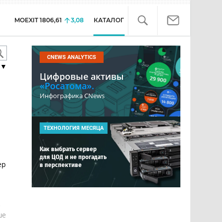
MOEXIT
1806,61
3,08
КАТАЛОГ
CNEWS ANALYTICS
▼
Цифровые активы
«Росатома».
Инфографика CNews
ТЕХНОЛОГИЯ МЕСЯЦА
Как выбрать сервер
для ЦОД и не прогадать
ер
в перспективе
е
ше