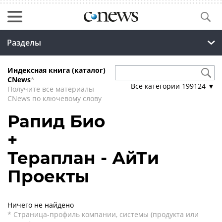
Разделы
Индексная книга (каталог)
CNews
*
Все категории
199124
▼
Получите все материалы
CNews по ключевому слову
Рапид Био
+
Тераплан - АйТи
Проекты
Ничего не найдено
* Страница-профиль компании, системы (продукта или