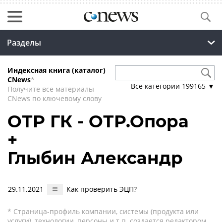
Разделы
Индексная книга (каталог)
CNews
*
Все категории
199165
▼
Получите все материалы
CNews по ключевому слову
ОТР ГК - ОТР.Опора
+
Глыбин Александр
29.11.2021
Как проверить ЭЦП?
* Страница-профиль компании, системы (продукта или
услуги), технологии, персоны и т.п. создается редактором