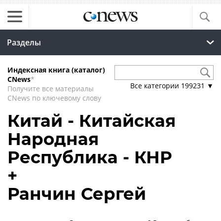
Разделы
Индексная книга (каталог)
CNews
*
Все категории
199231
▼
Получите все материалы
CNews по ключевому слову
Китай - Китайская
Народная
Республика - КНР
+
Ранчин Сергей