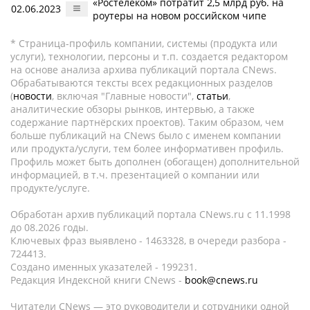
«Ростелеком» потратит 2,5 млрд руб. на
02.06.2023
роутеры на новом российском чипе
* Страница-профиль компании, системы (продукта или
услуги), технологии, персоны и т.п. создается редактором
на основе анализа архива публикаций портала CNews.
Обрабатываются тексты всех редакционных разделов
(
новости
, включая "Главные новости",
статьи
,
аналитические обзоры рынков, интервью, а также
содержание партнёрских проектов). Таким образом, чем
больше публикаций на CNews было с именем компании
или продукта/услуги, тем более информативен профиль.
Профиль может быть дополнен (обогащен) дополнительной
информацией, в т.ч. презентацией о компании или
продукте/услуге.
Обработан архив публикаций портала CNews.ru c 11.1998
до 08.2026 годы.
Ключевых фраз выявлено - 1463328, в очереди разбора -
724413.
Создано именных указателей - 199231.
Редакция Индексной книги CNews -
book@cnews.ru
Читатели CNews — это руководители и сотрудники одной