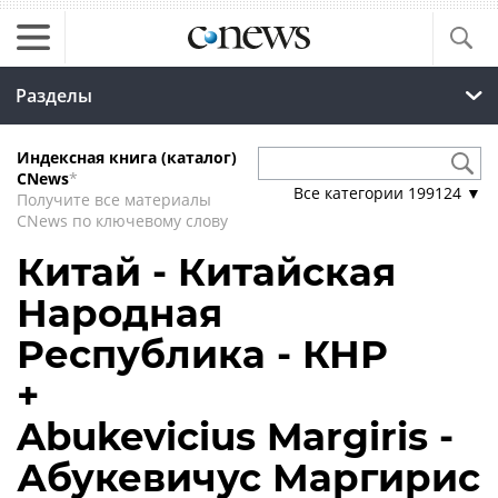
Разделы
Индексная книга (каталог)
CNews
*
Все категории
199124
▼
Получите все материалы
CNews по ключевому слову
Китай - Китайская
Народная
Республика - КНР
+
Abukevicius Margiris -
Абукевичус Маргирис