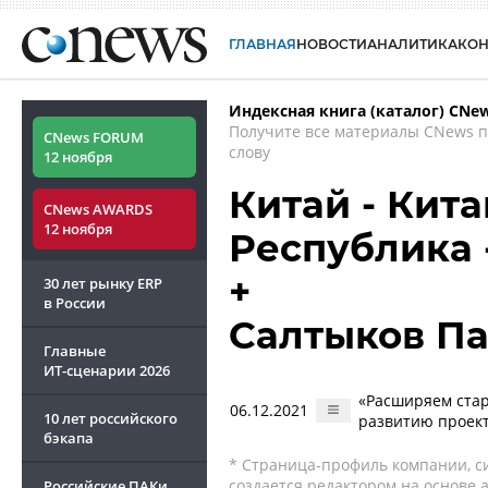
ГЛАВНАЯ
НОВОСТИ
АНАЛИТИКА
КО
Индексная книга (каталог) CNe
Получите все материалы CNews 
CNews FORUM
слову
12 ноября
Китай - Кит
CNews AWARDS
12 ноября
Республика 
+
30 лет рынку ERP
в России
Салтыков П
Главные
ИТ-сценарии
2026
«Расширяем стар
06.12.2021
10 лет российского
развитию проек
бэкапа
* Страница-профиль компании, сис
создается редактором на основе
Российские ПАКи