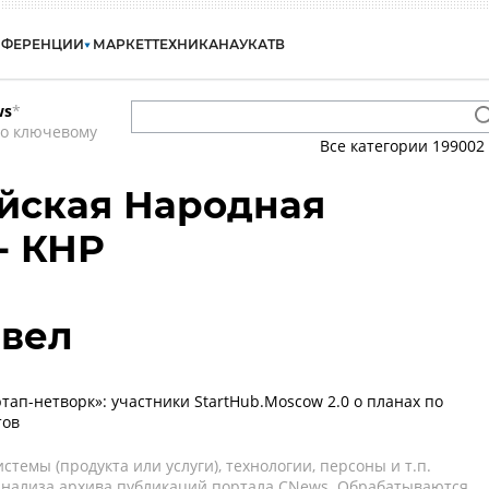
НФЕРЕНЦИИ
МАРКЕТ
ТЕХНИКА
НАУКА
ТВ
ws
*
по ключевому
Все категории
199002
айская Народная
- КНР
авел
тап-нетворк»: участники StartHub.Moscow 2.0 о планах по
тов
темы (продукта или услуги), технологии, персоны и т.п.
 анализа архива публикаций портала CNews. Обрабатываются