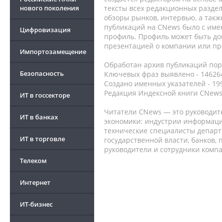
нового поколения
тексты всех редакционных раздел
обзоры рынков, интервью, а такж
публикаций на CNews было с име
Цифровизация
профиль. Профиль может быть до
презентацией о компании или про
Импортозамещение
Обработан архив публикаций порт
Безопасность
Ключевых фраз выявлено - 146264
Создано именных указателей - 19
Редакция Индексной книги CNews
ИТ в госсекторе
Читатели CNews — это руководит
ИТ в банках
экономики: индустрии информаци
технические специалисты депар
ИТ в торговле
государственной власти, банков,
руководители и сотрудники комп
Телеком
Интернет
ИТ-бизнес