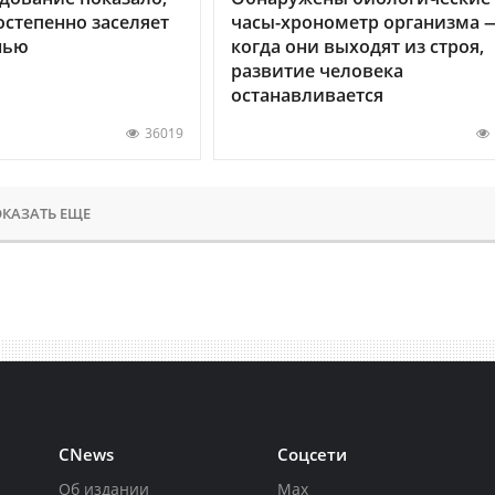
остепенно заселяет
часы-хронометр организма 
нью
когда они выходят из строя,
развитие человека
останавливается
36019
КАЗАТЬ ЕЩЕ
CNews
Соцсети
Об издании
Max