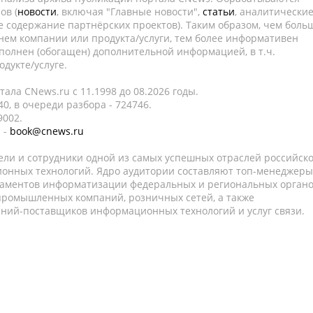
ов (
новости
, включая "Главные новости",
статьи
, аналитически
е содержание партнёрских проектов). Таким образом, чем боль
нем компании или продукта/услуги, тем более информативен
полнен (обогащен) дополнительной информацией, в т.ч.
дукте/услуге.
ала CNews.ru c 11.1998 до 08.2026 годы.
0, в очереди разбора - 724746.
9002.
 -
book@cnews.ru
ели и сотрудники одной из самых успешных отраслей российск
онных технологий. Ядро аудитории составляют топ-менеджеры
таментов информатизации федеральных и региональных орган
 промышленных компаний, розничных сетей, а также
аний-поставщиков информационных технологий и услуг связи.