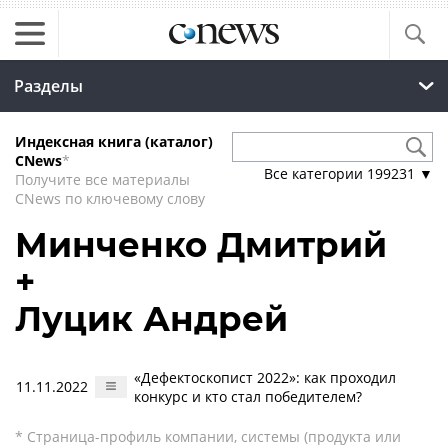
Разделы
Индексная книга (каталог)
CNews
*
Все категории
199231
▼
Получите все материалы
CNews по ключевому слову
Минченко Дмитрий
+
Луцик Андрей
«Дефектоскопист 2022»: как проходил
11.11.2022
конкурс и кто стал победителем?
* Страница-профиль компании, системы (продукта или