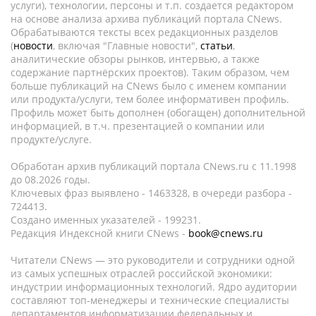
услуги), технологии, персоны и т.п. создается редактором
на основе анализа архива публикаций портала CNews.
Обрабатываются тексты всех редакционных разделов
(
новости
, включая "Главные новости",
статьи
,
аналитические обзоры рынков, интервью, а также
содержание партнёрских проектов). Таким образом, чем
больше публикаций на CNews было с именем компании
или продукта/услуги, тем более информативен профиль.
Профиль может быть дополнен (обогащен) дополнительной
информацией, в т.ч. презентацией о компании или
продукте/услуге.
Обработан архив публикаций портала CNews.ru c 11.1998
до 08.2026 годы.
Ключевых фраз выявлено - 1463328, в очереди разбора -
724413.
Создано именных указателей - 199231.
Редакция Индексной книги CNews -
book@cnews.ru
Читатели CNews — это руководители и сотрудники одной
из самых успешных отраслей российской экономики:
индустрии информационных технологий. Ядро аудитории
составляют топ-менеджеры и технические специалисты
департаментов информатизации федеральных и