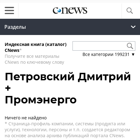
Разделы
Индексная книга (каталог)
CNews
*
Все категории
199231
▼
Получите все материалы
CNews по ключевому слову
Петровский Дмитрий
+
Промэнерго
Ничего не найдено
* Страница-профиль компании, системы (продукта или
услуги), технологии, персоны и т.п. создается редактором
на основе анализа архива публикаций портала CNews.