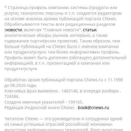
* Страница-профиль компании, системы (продукта или
услуги), технологии, персоны и т.п. создается редактором
на основе анализа архива публикаций портала CNews.
Обрабатываются тексты всех редакционных разделов
(
новости
, включая "Главные новости",
статьи
,
аналитические обзоры рынков, интервью, а также
содержание партнёрских проектов). Таким образом, чем
больше публикаций на CNews было с именем компании
или продукта/услуги, тем более информативен профиль.
Профиль может быть дополнен (обогащен) дополнительной
информацией, в т.ч. презентацией о компании или
продукте/услуге.
Обработан архив публикаций портала CNews.ru c 11.1998
до 08.2026 годы.
Ключевых фраз выявлено - 1463146, в очереди разбора -
724586.
Создано именных указателей - 199165.
Редакция Индексной книги CNews -
book@cnews.ru
Читатели CNews — это руководители и сотрудники одной
из самых успешных отраслей российской экономики:
индустрии информационных технологий. Ядро аудитории