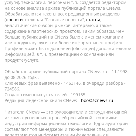
услуги), технологии, персоны и т.п. создается редактором
на основе анализа архива публикаций портала CNews.
Обрабатываются тексты всех редакционных разделов
(
новости
, включая "Главные новости",
статьи
,
аналитические обзоры рынков, интервью, а также
содержание партнёрских проектов). Таким образом, чем
больше публикаций на CNews было с именем компании
или продукта/услуги, тем более информативен профиль.
Профиль может быть дополнен (обогащен) дополнительной
информацией, в т.ч. презентацией о компании или
продукте/услуге.
Обработан архив публикаций портала CNews.ru c 11.1998
до 08.2026 годы.
Ключевых фраз выявлено - 1463146, в очереди разбора -
724586.
Создано именных указателей - 199165.
Редакция Индексной книги CNews -
book@cnews.ru
Читатели CNews — это руководители и сотрудники одной
из самых успешных отраслей российской экономики:
индустрии информационных технологий. Ядро аудитории
составляют топ-менеджеры и технические специалисты
департаментов информатизации федеральных и