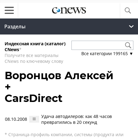
Разделы
Индексная книга (каталог)
CNews
*
Все категории
199165
▼
Получите все материалы
CNews по ключевому слову
Воронцов Алексей
+
CarsDirect
Удача автодилеров: как 48 часов
08.10.2008
превратились в 20 секунд
* Страница-профиль компании, системы (продукта или