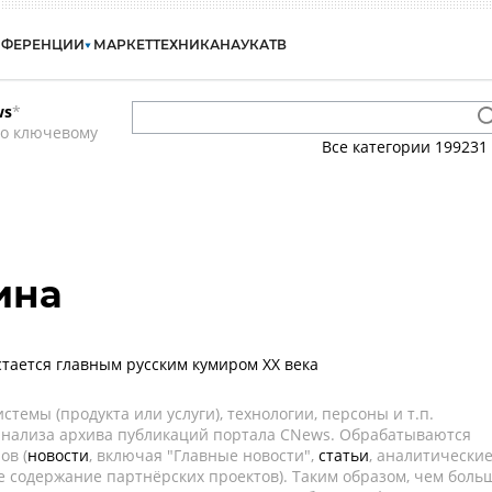
НФЕРЕНЦИИ
МАРКЕТ
ТЕХНИКА
НАУКА
ТВ
ws
*
по ключевому
Все категории
199231
ина
тается главным русским кумиром ХХ века
темы (продукта или услуги), технологии, персоны и т.п.
 анализа архива публикаций портала CNews. Обрабатываются
ов (
новости
, включая "Главные новости",
статьи
, аналитически
е содержание партнёрских проектов). Таким образом, чем боль