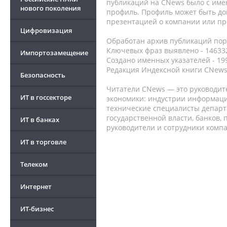
публикаций на CNews было с име
нового поколения
профиль. Профиль может быть до
презентацией о компании или про
Цифровизация
Обработан архив публикаций порт
Ключевых фраз выявлено - 146332
Импортозамещение
Создано именных указателей - 19
Редакция Индексной книги CNews
Безопасность
Читатели CNews — это руководит
ИТ в госсекторе
экономики: индустрии информаци
технические специалисты депар
государственной власти, банков,
ИТ в банках
руководители и сотрудники комп
ИТ в торговле
Телеком
Интернет
ИТ-бизнес