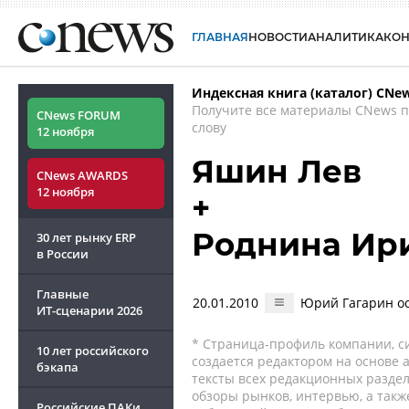
ГЛАВНАЯ
НОВОСТИ
АНАЛИТИКА
КО
Индексная книга (каталог) CNe
Получите все материалы CNews 
CNews FORUM
слову
12 ноября
Яшин Лев
CNews AWARDS
12 ноября
+
Роднина Ир
30 лет рынку ERP
в России
Главные
20.01.2010
Юрий Гагарин ос
ИТ-сценарии
2026
* Страница-профиль компании, сис
10 лет российского
создается редактором на основе
бэкапа
тексты всех редакционных раздел
обзоры рынков, интервью, а такж
Российские ПАКи