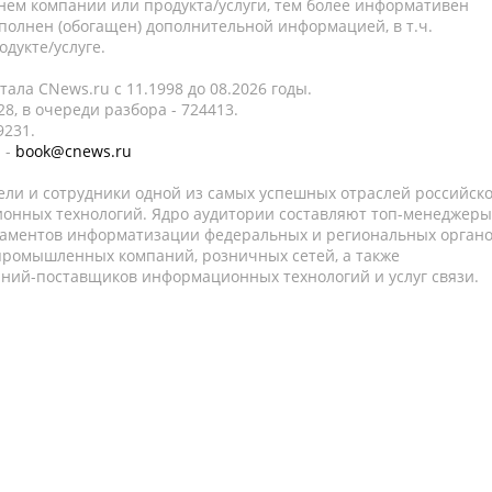
нем компании или продукта/услуги, тем более информативен
полнен (обогащен) дополнительной информацией, в т.ч.
дукте/услуге.
ала CNews.ru c 11.1998 до 08.2026 годы.
8, в очереди разбора - 724413.
9231.
 -
book@cnews.ru
ели и сотрудники одной из самых успешных отраслей российск
онных технологий. Ядро аудитории составляют топ-менеджеры
таментов информатизации федеральных и региональных орган
 промышленных компаний, розничных сетей, а также
аний-поставщиков информационных технологий и услуг связи.