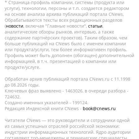
* Страница-профиль компании, системы (продукта или
услуги), технологии, персоны и т.п. создается редактором
на основе анализа архива публикаций портала CNews.
Обрабатываются тексты всех редакционных разделов
(
новости
, включая "Главные новости",
статьи
,
аналитические обзоры рынков, интервью, а также
содержание партнёрских проектов). Таким образом, чем
больше публикаций на CNews было с именем компании
или продукта/услуги, тем более информативен профиль.
Профиль может быть дополнен (обогащен) дополнительной
информацией, в т.ч. презентацией о компании или
продукте/услуге.
Обработан архив публикаций портала CNews.ru c 11.1998
до 08.2026 годы.
Ключевых фраз выявлено - 1463026, в очереди разбора -
724632.
Создано именных указателей - 199124.
Редакция Индексной книги CNews -
book@cnews.ru
Читатели CNews — это руководители и сотрудники одной
из самых успешных отраслей российской экономики:
индустрии информационных технологий. Ядро аудитории
составляют топ-менеджеры и технические специалисты