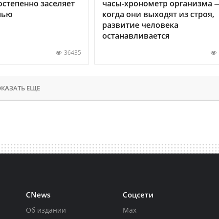
остепенно заселяет
часы-хронометр организма 
нью
когда они выходят из строя,
развитие человека
останавливается
36435
КАЗАТЬ ЕЩЕ
CNews
Соцсети
Об издании
Max