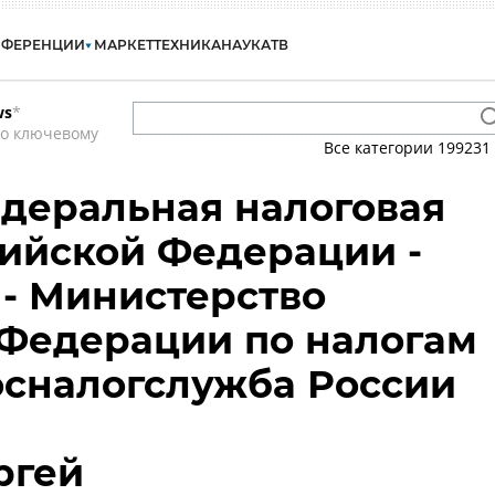
НФЕРЕНЦИИ
МАРКЕТ
ТЕХНИКА
НАУКА
ТВ
ws
*
по ключевому
Все категории
199231
деральная налоговая
ийской Федерации -
- Министерство
Федерации по налогам
Госналогслужба России
ргей