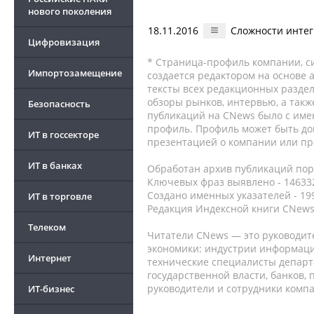
нового поколения
18.11.2016
Сложности интег
Цифровизация
* Страница-профиль компании, сис
Импортозамещение
создается редактором на основе
тексты всех редакционных раздел
обзоры рынков, интервью, а такж
Безопасность
публикаций на CNews было с име
профиль. Профиль может быть до
ИТ в госсекторе
презентацией о компании или про
ИТ в банках
Обработан архив публикаций порт
Ключевых фраз выявлено - 146332
Создано именных указателей - 19
ИТ в торговле
Редакция Индексной книги CNews
Телеком
Читатели CNews — это руководит
экономики: индустрии информаци
Интернет
технические специалисты депар
государственной власти, банков,
руководители и сотрудники комп
ИТ-бизнес