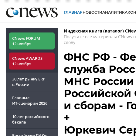
ГЛАВНАЯ
НОВОСТИ
АНАЛИТИКА
КО
Индексная книга (каталог) CNe
Получите все материалы CNews 
CNews FORUM
слову
12 ноября
ФНС РФ - Фе
CNews AWARDS
12 ноября
служба Росс
МНС России 
30 лет рынку ERP
в России
Российской 
Главные
и сборам - 
ИТ-сценарии
2026
+
10 лет российского
бэкапа
Юркевич Се
Российские ПАКи