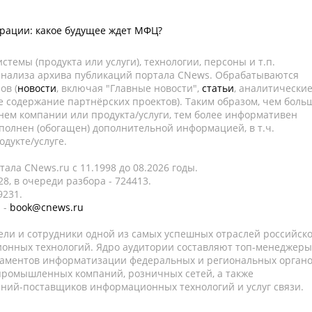
рации: какое будущее ждет МФЦ?
темы (продукта или услуги), технологии, персоны и т.п.
 анализа архива публикаций портала CNews. Обрабатываются
ов (
новости
, включая "Главные новости",
статьи
, аналитически
е содержание партнёрских проектов). Таким образом, чем боль
нем компании или продукта/услуги, тем более информативен
полнен (обогащен) дополнительной информацией, в т.ч.
дукте/услуге.
ала CNews.ru c 11.1998 до 08.2026 годы.
8, в очереди разбора - 724413.
9231.
 -
book@cnews.ru
ели и сотрудники одной из самых успешных отраслей российск
онных технологий. Ядро аудитории составляют топ-менеджеры
таментов информатизации федеральных и региональных орган
 промышленных компаний, розничных сетей, а также
аний-поставщиков информационных технологий и услуг связи.