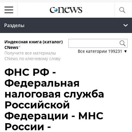
Разделы
Индексная книга (каталог)
CNews
*
Все категории
199231
▼
Получите все материалы
CNews по ключевому слову
ФНС РФ -
Федеральная
налоговая служба
Российской
Федерации - МНС
России -