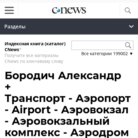
Разделы
Индексная книга (каталог)
CNews
*
Все категории
199002
▼
Получите все материалы
CNews по ключевому слову
Бородич Александр
+
Транспорт - Аэропорт
- Airport - Аэровокзал
- Аэровокзальный
комплекс - Аэродром