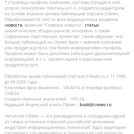
* Страница-профиль компании, системы (продукта или
услуги), технологии, персоны и т.п. создается редактором
на основе анализа архива публикаций портала CNews.
Обрабатываются тексты всех редакционных разделов
(
новости
, включая "Главные новости",
статьи
,
аналитические обзоры рынков, интервью, а также
содержание партнёрских проектов). Таким образом, чем
больше публикаций на CNews было с именем компании
или продукта/услуги, тем более информативен профиль.
Профиль может быть дополнен (обогащен) дополнительной
информацией, в т.ч. презентацией о компании или
продукте/услуге.
Обработан архив публикаций портала CNews.ru c 11.1998
до 08.2026 годы.
Ключевых фраз выявлено - 1463018, в очереди разбора -
724624.
Создано именных указателей - 199124.
Редакция Индексной книги CNews -
book@cnews.ru
Читатели CNews — это руководители и сотрудники одной
из самых успешных отраслей российской экономики:
индустрии информационных технологий. Ядро аудитории
составляют топ-менеджеры и технические специалисты