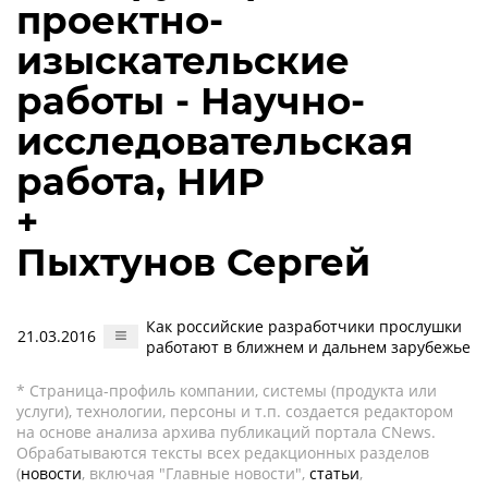
проектно-
изыскательские
работы - Научно-
исследовательская
работа, НИР
+
Пыхтунов Сергей
Как российские разработчики прослушки
21.03.2016
работают в ближнем и дальнем зарубежье
* Страница-профиль компании, системы (продукта или
услуги), технологии, персоны и т.п. создается редактором
на основе анализа архива публикаций портала CNews.
Обрабатываются тексты всех редакционных разделов
(
новости
, включая "Главные новости",
статьи
,