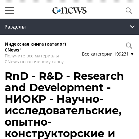
Разделы
Индексная книга (каталог)
CNews
*
Все категории
199231
▼
Получите все материалы
CNews по ключевому слову
RnD - R&D - Research
and Development -
НИОКР - Научно-
исследовательские,
опытно-
конструкторские и