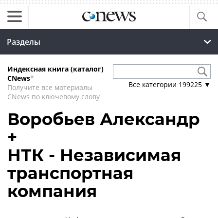
Разделы
Индексная книга (каталог)
CNews
*
Все категории
199225
▼
Получите все материалы
CNews по ключевому слову
Воробьев Александр
+
НТК - Независимая
транспортная
компания