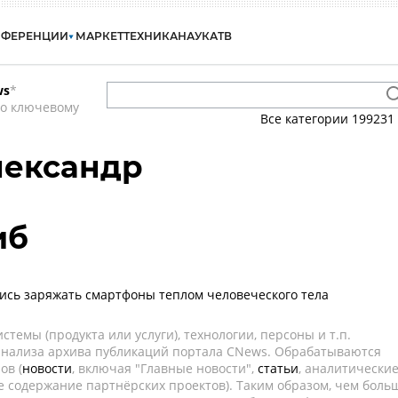
НФЕРЕНЦИИ
МАРКЕТ
ТЕХНИКА
НАУКА
ТВ
ws
*
по ключевому
Все категории
199231
лександр
иб
ись заряжать смартфоны теплом человеческого тела
темы (продукта или услуги), технологии, персоны и т.п.
 анализа архива публикаций портала CNews. Обрабатываются
ов (
новости
, включая "Главные новости",
статьи
, аналитически
е содержание партнёрских проектов). Таким образом, чем боль