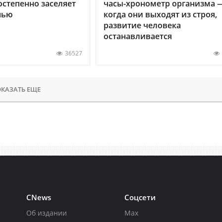
остепенно заселяет
часы-хронометр организма 
нью
когда они выходят из строя,
развитие человека
останавливается
36527
КАЗАТЬ ЕЩЕ
CNews
Соцсети
Об издании
Max