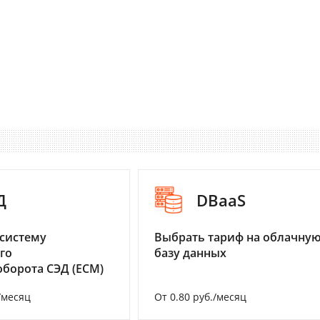
Д
DBaaS
систему
Выбрать тариф на облачну
го
базу данных
борота СЭД (ECM)
/месяц
От 0.80 руб./месяц