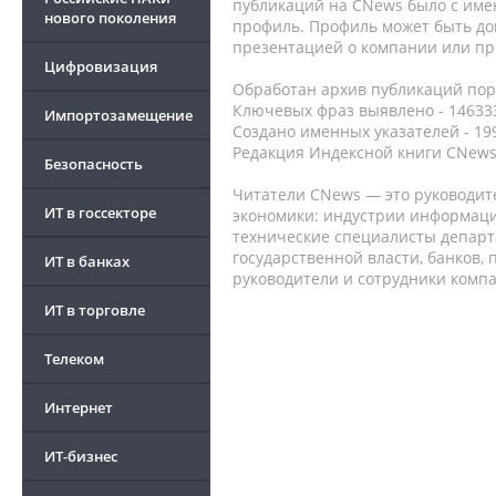
публикаций на CNews было с име
нового поколения
профиль. Профиль может быть до
презентацией о компании или про
Цифровизация
Обработан архив публикаций порт
Ключевых фраз выявлено - 146333
Импортозамещение
Создано именных указателей - 19
Редакция Индексной книги CNews
Безопасность
Читатели CNews — это руководит
ИТ в госсекторе
экономики: индустрии информаци
технические специалисты депар
государственной власти, банков,
ИТ в банках
руководители и сотрудники комп
ИТ в торговле
Телеком
Интернет
ИТ-бизнес