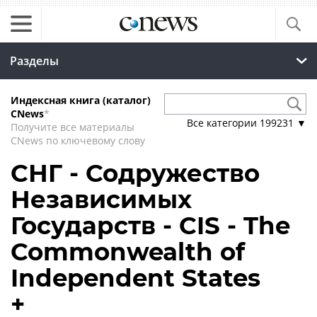
Разделы
Индексная книга (каталог)
CNews
*
Все категории
199231
▼
Получите все материалы
CNews по ключевому слову
СНГ - Содружество
Независимых
Государств - CIS - The
Commonwealth of
Independent States
+