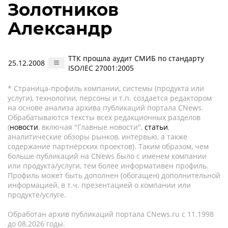
Золотников
Александр
ТТК прошла аудит СМИБ по стандарту
25.12.2008
ISO/IEC 27001:2005
* Страница-профиль компании, системы (продукта или
услуги), технологии, персоны и т.п. создается редактором
на основе анализа архива публикаций портала CNews.
Обрабатываются тексты всех редакционных разделов
(
новости
, включая "Главные новости",
статьи
,
аналитические обзоры рынков, интервью, а также
содержание партнёрских проектов). Таким образом, чем
больше публикаций на CNews было с именем компании
или продукта/услуги, тем более информативен профиль.
Профиль может быть дополнен (обогащен) дополнительной
информацией, в т.ч. презентацией о компании или
продукте/услуге.
Обработан архив публикаций портала CNews.ru c 11.1998
до 08.2026 годы.