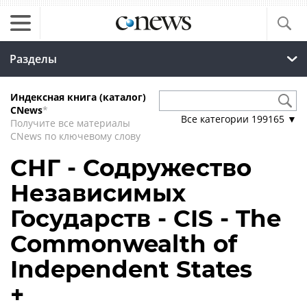
Разделы
Индексная книга (каталог)
CNews
*
Все категории
199165
▼
Получите все материалы
CNews по ключевому слову
СНГ - Содружество
Независимых
Государств - CIS - The
Commonwealth of
Independent States
+