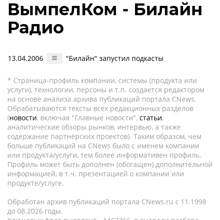
ВымпелКом - Билайн
Радио
13.04.2006
"Билайн" запустил подкасты
* Страница-профиль компании, системы (продукта или
услуги), технологии, персоны и т.п. создается редактором
на основе анализа архива публикаций портала CNews.
Обрабатываются тексты всех редакционных разделов
(
новости
, включая "Главные новости",
статьи
,
аналитические обзоры рынков, интервью, а также
содержание партнёрских проектов). Таким образом, чем
больше публикаций на CNews было с именем компании
или продукта/услуги, тем более информативен профиль.
Профиль может быть дополнен (обогащен) дополнительной
информацией, в т.ч. презентацией о компании или
продукте/услуге.
Обработан архив публикаций портала CNews.ru c 11.1998
до 08.2026 годы.