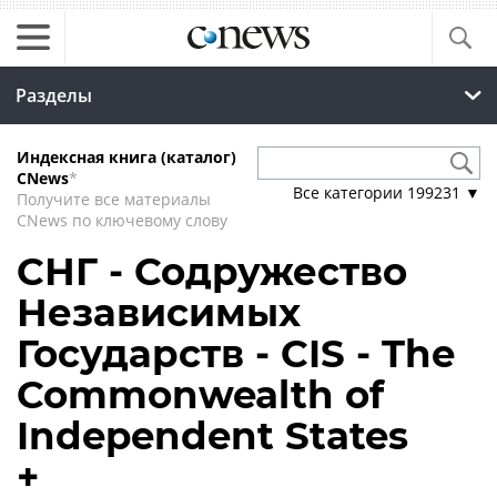
Разделы
Индексная книга (каталог)
CNews
*
Все категории
199231
▼
Получите все материалы
CNews по ключевому слову
СНГ - Содружество
Независимых
Государств - CIS - The
Commonwealth of
Independent States
+