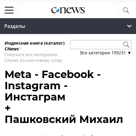
Разделы
Индексная книга (каталог)
CNews
*
Все категории
199231
▼
Получите все материалы
CNews по ключевому слову
Meta - Facebook -
Instagram -
Инстаграм
+
Пашковский Михаил