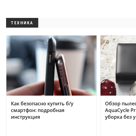
ТЕХНИКА
Как безопасно купить б/у
Обзор пылес
смартфон: подробная
AquaCycle Pr
инструкция
уборка без 