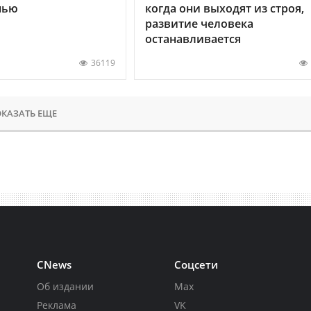
нью
когда они выходят из строя,
развитие человека
останавливается
36119
КАЗАТЬ ЕЩЕ
CNews
Соцсети
Об издании
Max
Реклама
VK