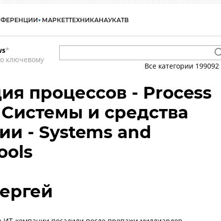
НФЕРЕНЦИИ
МАРКЕТ
ТЕХНИКА
НАУКА
ТВ
ws
*
по ключевому
Все категории
199092
ия процессов - Process
- Системы и средства
ии - Systems and
ools
ергей
 ИТ-компании посадили после пропажи миллиардов,