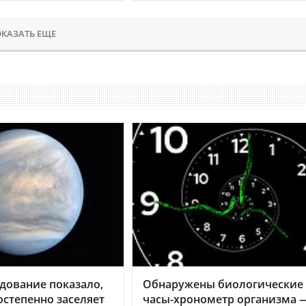
КАЗАТЬ ЕЩЕ
дование показало,
Обнаружены биологические
остепенно заселяет
часы-хронометр организма 