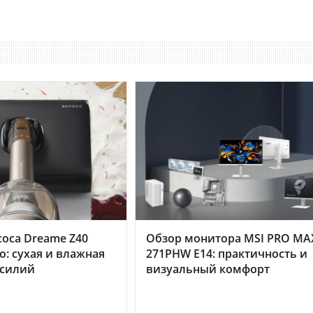
оса Dreame Z40
Обзор монитора MSI PRO MA
o: сухая и влажная
271PHW E14: практичность и
усилий
визуальный комфорт