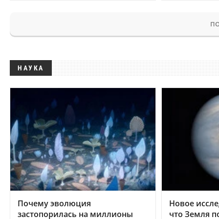
ПО
НАУКА
Почему эволюция
Новое иссле
застопорилась на миллионы
что Земля п