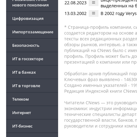
22.08.2023
нового поколения
выделенных на б
13.03.2002
В 2002 году Very
Цифровизация
* Страница-профиль компании, сис
Импортозамещение
создается редактором на основе
тексты всех редакционных раздел
обзоры рынков, интервью, а такж
Безопасность
публикаций на CNews было с име
профиль. Профиль может быть до
ИТ в госсекторе
презентацией о компании или про
ИТ в банках
Обработан архив публикаций порт
Ключевых фраз выявлено - 146300
Создано именных указателей - 19
ИТ в торговле
Редакция Индексной книги CNews
Телеком
Читатели CNews — это руководит
экономики: индустрии информаци
Интернет
технические специалисты депар
государственной власти, банков,
руководители и сотрудники комп
ИТ-бизнес