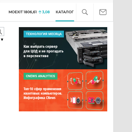
MOEXIT
1806,61
3,08
КАТАЛОГ
ТЕХНОЛОГИЯ МЕСЯЦА
▼
Как выбрать сервер
для ЦОД и не прогадать
в перспективе
CNEWS ANALYTICS
Топ-10 сфер применения
квантовых компьютеров.
Инфографика CNews