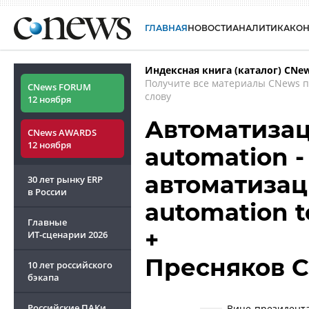
ГЛАВНАЯ
НОВОСТИ
АНАЛИТИКА
КО
Индексная книга (каталог) CNe
Получите все материалы CNews 
CNews FORUM
слову
12 ноября
Автоматизац
CNews AWARDS
12 ноября
automation 
автоматизац
30 лет рынку ERP
в России
automation t
Главные
+
ИТ-сценарии
2026
Пресняков С
10 лет российского
бэкапа
Российские ПАКи
Вице-президента