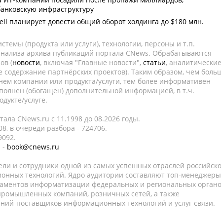
анковскую инфраструктуру
sell планирует довести общий оборот холдинга до $180 млн.
темы (продукта или услуги), технологии, персоны и т.п.
 анализа архива публикаций портала CNews. Обрабатываются
ов (
новости
, включая "Главные новости",
статьи
, аналитически
е содержание партнёрских проектов). Таким образом, чем боль
нем компании или продукта/услуги, тем более информативен
полнен (обогащен) дополнительной информацией, в т.ч.
дукте/услуге.
ала CNews.ru c 11.1998 до 08.2026 годы.
8, в очереди разбора - 724706.
9092.
 -
book@cnews.ru
ели и сотрудники одной из самых успешных отраслей российск
онных технологий. Ядро аудитории составляют топ-менеджеры
таментов информатизации федеральных и региональных орган
 промышленных компаний, розничных сетей, а также
аний-поставщиков информационных технологий и услуг связи.