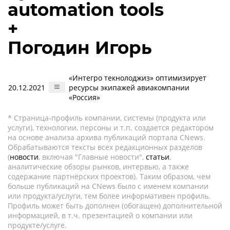
automation tools
+
Погодин Игорь
«Интегро текнолоджиз» оптимизирует
20.12.2021
ресурсы экипажей авиакомпании
«Россия»
* Страница-профиль компании, системы (продукта или
услуги), технологии, персоны и т.п. создается редактором
на основе анализа архива публикаций портала CNews.
Обрабатываются тексты всех редакционных разделов
(
новости
, включая "Главные новости",
статьи
,
аналитические обзоры рынков, интервью, а также
содержание партнёрских проектов). Таким образом, чем
больше публикаций на CNews было с именем компании
или продукта/услуги, тем более информативен профиль.
Профиль может быть дополнен (обогащен) дополнительной
информацией, в т.ч. презентацией о компании или
продукте/услуге.