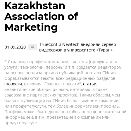
Kazakhstan
Association of
Marketing
TrueConf и Newtech внедрили сервер
01.09.2020
видеосвязи в университете «Туран»
* Страница-профиль компании, системы (продукта или
услуги), технологии, персоны и т.п. создается редактором
на основе анализа архива публикаций портала CNews.
Обрабатываются тексты всех редакционных разделов
(
новости
, включая "Главные новости",
статьи
,
аналитические обзоры рынков, интервью, а также
содержание партнёрских проектов). Таким образом, чем
больше публикаций на CNews было с именем компании
или продукта/услуги, тем более информативен профиль.
Профиль может быть дополнен (обогащен) дополнительной
информацией, в т.ч. презентацией о компании или
продукте/услуге.