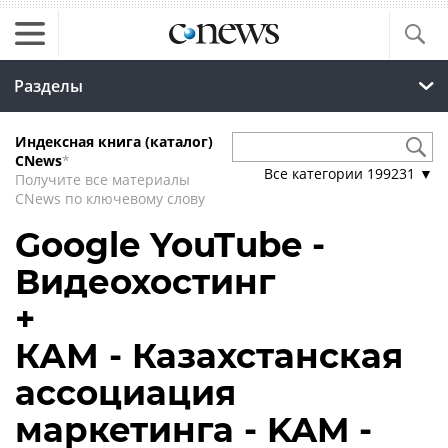
Разделы
Индексная книга (каталог)
CNews
*
Все категории
199231
▼
Получите все материалы
CNews по ключевому слову
Google YouTube -
Видеохостинг
+
КАМ - Казахстанская
ассоциация
маркетинга - KAM -