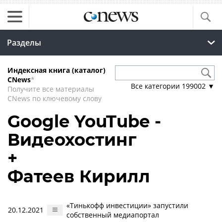
Разделы
Индексная книга (каталог)
CNews
*
Все категории
199002
▼
Получите все материалы
CNews по ключевому слову
Google YouTube -
Видеохостинг
+
Фатеев Кирилл
«Тинькофф инвестиции» запустили
20.12.2021
собственный медиапортал