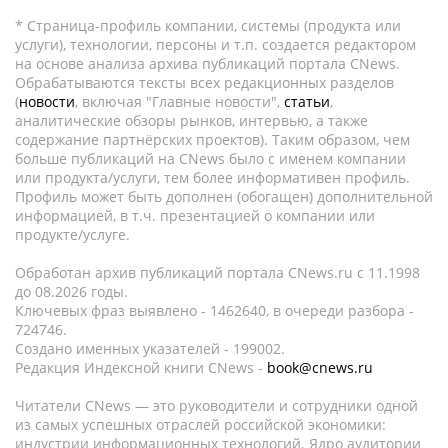
* Страница-профиль компании, системы (продукта или
услуги), технологии, персоны и т.п. создается редактором
на основе анализа архива публикаций портала CNews.
Обрабатываются тексты всех редакционных разделов
(
новости
, включая "Главные новости",
статьи
,
аналитические обзоры рынков, интервью, а также
содержание партнёрских проектов). Таким образом, чем
больше публикаций на CNews было с именем компании
или продукта/услуги, тем более информативен профиль.
Профиль может быть дополнен (обогащен) дополнительной
информацией, в т.ч. презентацией о компании или
продукте/услуге.
Обработан архив публикаций портала CNews.ru c 11.1998
до 08.2026 годы.
Ключевых фраз выявлено - 1462640, в очереди разбора -
724746.
Создано именных указателей - 199002.
Редакция Индексной книги CNews -
book@cnews.ru
Читатели CNews — это руководители и сотрудники одной
из самых успешных отраслей российской экономики:
индустрии информационных технологий. Ядро аудитории