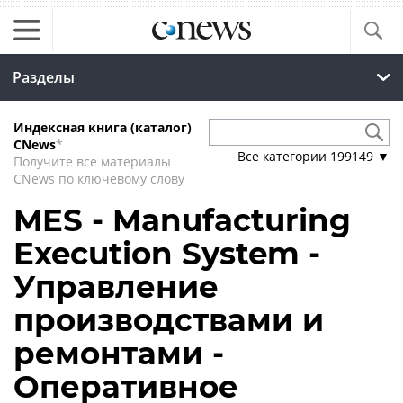
Разделы
Индексная книга (каталог)
CNews
*
Все категории
199149
▼
Получите все материалы
CNews по ключевому слову
MES - Manufacturing
Execution System -
Управление
производствами и
ремонтами -
Оперативное