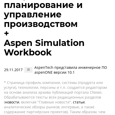
планирование и
управление
производством
+
Aspen Simulation
Workbook
AspenTech представила инженерное ПО
29.11.2017
aspenONE версии 10.1
* Страница-профиль компании, системы (продукта или
услуги), технологии, персоны и т.п. создается редактором
на основе анализа архива публикаций портала CNews.
Обрабатываются тексты всех редакционных разделов
(
новости
, включая "Главные новости",
статьи
,
аналитические обзоры рынков, интервью, а также
содержание партнёрских проектов). Таким образом, чем