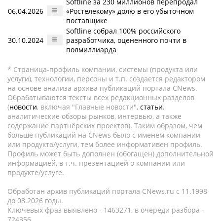
Softline за 230 миллионов перепродал
06.04.2026
«Ростелекому» долю в его убыточном
поставщике
Softline собрал 100% российского
30.10.2024
разработчика, оцененного почти в
полмиллиарда
* Страница-профиль компании, системы (продукта или
услуги), технологии, персоны и т.п. создается редактором
на основе анализа архива публикаций портала CNews.
Обрабатываются тексты всех редакционных разделов
(
новости
, включая "Главные новости",
статьи
,
аналитические обзоры рынков, интервью, а также
содержание партнёрских проектов). Таким образом, чем
больше публикаций на CNews было с именем компании
или продукта/услуги, тем более информативен профиль.
Профиль может быть дополнен (обогащен) дополнительной
информацией, в т.ч. презентацией о компании или
продукте/услуге.
Обработан архив публикаций портала CNews.ru c 11.1998
до 08.2026 годы.
Ключевых фраз выявлено - 1463271, в очереди разбора -
724356.