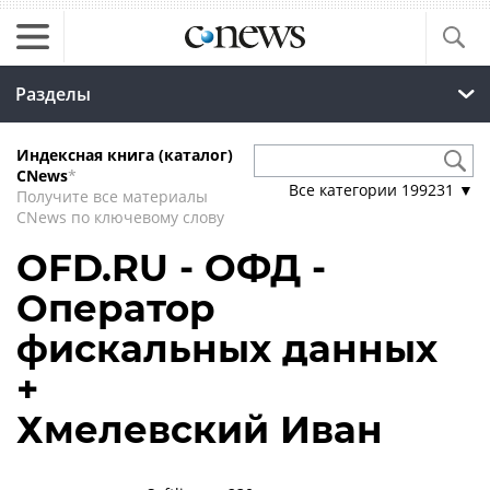
Разделы
Индексная книга (каталог)
CNews
*
Все категории
199231
▼
Получите все материалы
CNews по ключевому слову
OFD.RU - ОФД -
Оператор
фискальных данных
+
Хмелевский Иван