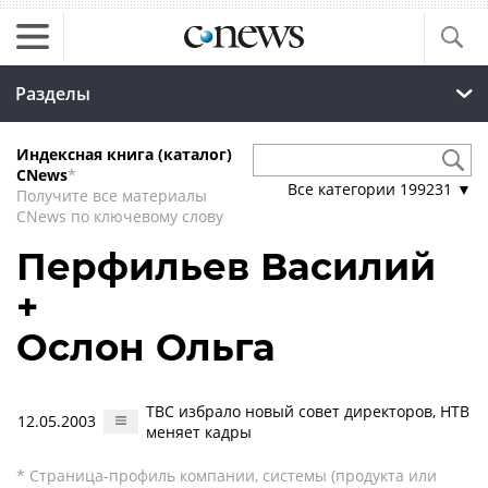
Разделы
Индексная книга (каталог)
CNews
*
Все категории
199231
▼
Получите все материалы
CNews по ключевому слову
Перфильев Василий
+
Ослон Ольга
ТВС избрало новый совет директоров, НТВ
12.05.2003
меняет кадры
* Страница-профиль компании, системы (продукта или