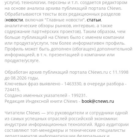
услуги), технологии, персоны и т.п. создается редактором
на основе анализа архива публикаций портала CNews.
Обрабатываются тексты всех редакционных разделов
(
новости
, включая "Главные новости",
статьи
,
аналитические обзоры рынков, интервью, а также
содержание партнёрских проектов). Таким образом, чем
больше публикаций на CNews было с именем компании
или продукта/услуги, тем более информативен профиль.
Профиль может быть дополнен (обогащен) дополнительной
информацией, в т.ч. презентацией о компании или
продукте/услуге.
Обработан архив публикаций портала CNews.ru c 11.1998
до 08.2026 годы.
Ключевых фраз выявлено - 1463330, в очереди разбора -
724415.
Создано именных указателей - 199231.
Редакция Индексной книги CNews -
book@cnews.ru
Читатели CNews — это руководители и сотрудники одной
из самых успешных отраслей российской экономики:
индустрии информационных технологий. Ядро аудитории
составляют топ-менеджеры и технические специалисты
департаментов информатизации федеральных и