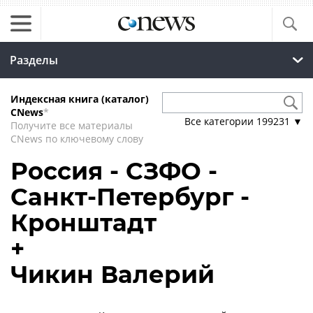
Разделы
Индексная книга (каталог)
CNews
*
Все категории
199231
▼
Получите все материалы
CNews по ключевому слову
Россия - СЗФО -
Санкт-Петербург -
Кронштадт
+
Чикин Валерий