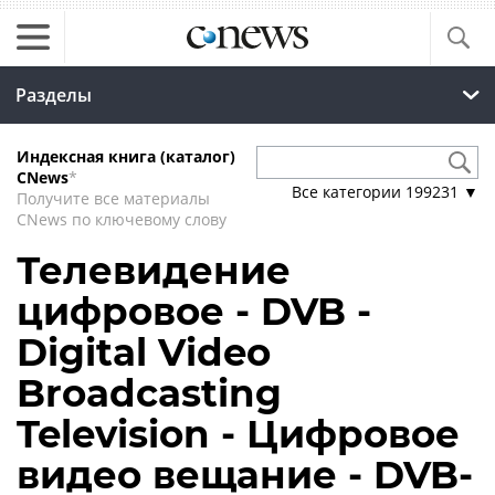
Разделы
Индексная книга (каталог)
CNews
*
Все категории
199231
▼
Получите все материалы
CNews по ключевому слову
Телевидение
цифровое - DVB -
Digital Video
Broadcasting
Television - Цифровое
видео вещание - DVB-