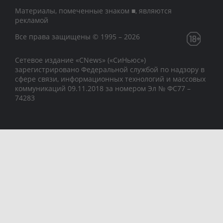
Материалы, помеченные знаком ■, являются
рекламой
Все права защищены © 1995 – 2026
Сетевое издание «CNews» («СиНьюс»)
зарегистрировано Федеральной службой по надзору в
сфере связи, информационных технологий и массовых
коммуникаций 09.11.2018 за номером Эл № ФС77 –
74283