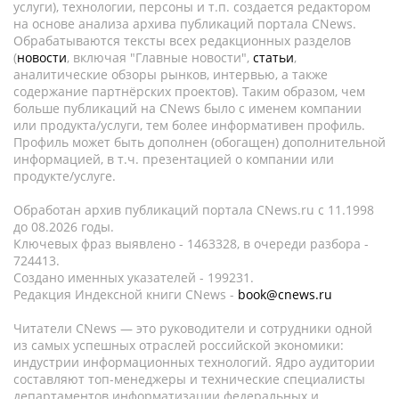
услуги), технологии, персоны и т.п. создается редактором
на основе анализа архива публикаций портала CNews.
Обрабатываются тексты всех редакционных разделов
(
новости
, включая "Главные новости",
статьи
,
аналитические обзоры рынков, интервью, а также
содержание партнёрских проектов). Таким образом, чем
больше публикаций на CNews было с именем компании
или продукта/услуги, тем более информативен профиль.
Профиль может быть дополнен (обогащен) дополнительной
информацией, в т.ч. презентацией о компании или
продукте/услуге.
Обработан архив публикаций портала CNews.ru c 11.1998
до 08.2026 годы.
Ключевых фраз выявлено - 1463328, в очереди разбора -
724413.
Создано именных указателей - 199231.
Редакция Индексной книги CNews -
book@cnews.ru
Читатели CNews — это руководители и сотрудники одной
из самых успешных отраслей российской экономики:
индустрии информационных технологий. Ядро аудитории
составляют топ-менеджеры и технические специалисты
департаментов информатизации федеральных и