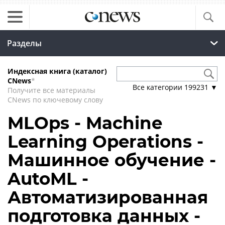
Разделы
Индексная книга (каталог)
CNews
*
Все категории
199231
▼
Получите все материалы
CNews по ключевому слову
MLOps - Machine
Learning Operations -
Машинное обучение -
AutoML -
Автоматизированная
подготовка данных -