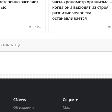
остепенно заселяет
часы-хронометр организма 
нью
когда они выходят из строя,
развитие человека
останавливается
36352
КАЗАТЬ ЕЩЕ
CNews
Соцсети
Об издании
Max