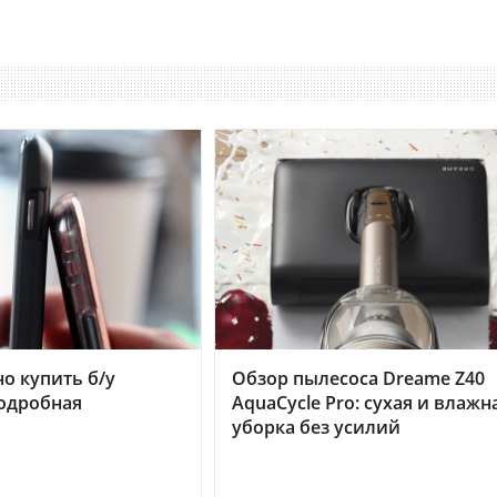
но купить б/у
Обзор пылесоса Dreame Z40
подробная
AquaCycle Pro: сухая и влажн
уборка без усилий