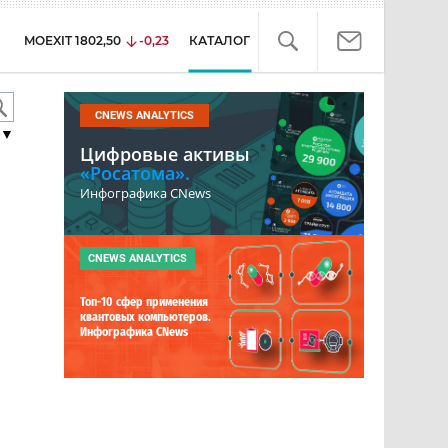
MOEXIT
1802,50
-0,23
КАТАЛОГ
CNEWS ANALYTICS
▼
Цифровые активы
«Росатома».
Инфографика CNews
CNEWS ANALYTICS
Топ-10 сфер применения
квантовых компьютеров.
Инфографика CNews