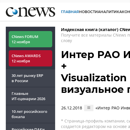
ГЛАВНАЯ
НОВОСТИ
АНАЛИТИКА
КО
Индексная книга (каталог) CNe
Получите все материалы CNews 
CNews FORUM
слову
12 ноября
Интер РАО 
CNews AWARDS
12 ноября
+
Visualization
30 лет рынку ERP
в России
визуальное 
Главные
ИТ-сценарии
2026
26.12.2018
«Интер РАО Инве
10 лет российского
бэкапа
* Страница-профиль компании, сис
создается редактором на основе
Российские ПАКи