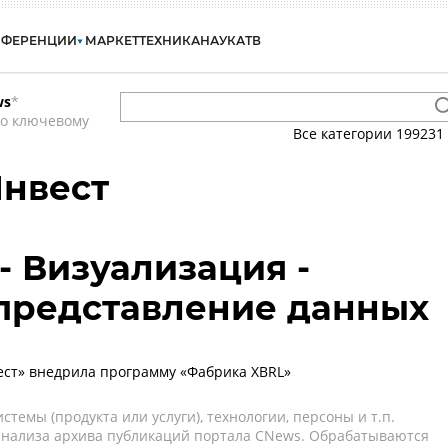
НФЕРЕНЦИИ
МАРКЕТ
ТЕХНИКА
НАУКА
ТВ
ws
*
по ключевому
Все категории
199231
Инвест
 - Визуализация -
представление данных
ст» внедрила программу «Фабрика XBRL»
темы (продукта или услуги), технологии, персоны и т.п.
 анализа архива публикаций портала CNews. Обрабатываются