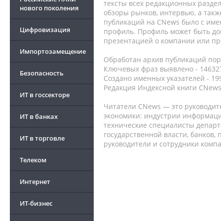
тексты всех редакционных раздел
нового поколения
обзоры рынков, интервью, а такж
публикаций на CNews было с име
Цифровизация
профиль. Профиль может быть до
презентацией о компании или про
Импортозамещение
Обработан архив публикаций порт
Ключевых фраз выявлено - 146327
Безопасность
Создано именных указателей - 19
Редакция Индексной книги CNews
ИТ в госсекторе
Читатели CNews — это руководит
экономики: индустрии информаци
ИТ в банках
технические специалисты депар
государственной власти, банков,
ИТ в торговле
руководители и сотрудники комп
Телеком
Интернет
ИТ-бизнес