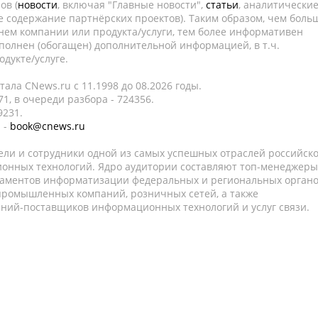
ов (
новости
, включая "Главные новости",
статьи
, аналитически
е содержание партнёрских проектов). Таким образом, чем боль
нем компании или продукта/услуги, тем более информативен
полнен (обогащен) дополнительной информацией, в т.ч.
дукте/услуге.
ала CNews.ru c 11.1998 до 08.2026 годы.
1, в очереди разбора - 724356.
9231.
 -
book@cnews.ru
ели и сотрудники одной из самых успешных отраслей российск
онных технологий. Ядро аудитории составляют топ-менеджеры
таментов информатизации федеральных и региональных орган
 промышленных компаний, розничных сетей, а также
аний-поставщиков информационных технологий и услуг связи.