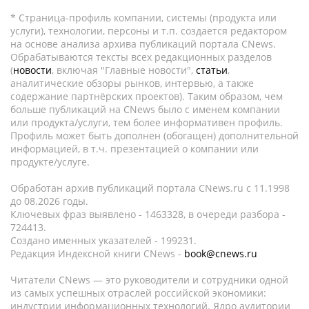
* Страница-профиль компании, системы (продукта или
услуги), технологии, персоны и т.п. создается редактором
на основе анализа архива публикаций портала CNews.
Обрабатываются тексты всех редакционных разделов
(
новости
, включая "Главные новости",
статьи
,
аналитические обзоры рынков, интервью, а также
содержание партнёрских проектов). Таким образом, чем
больше публикаций на CNews было с именем компании
или продукта/услуги, тем более информативен профиль.
Профиль может быть дополнен (обогащен) дополнительной
информацией, в т.ч. презентацией о компании или
продукте/услуге.
Обработан архив публикаций портала CNews.ru c 11.1998
до 08.2026 годы.
Ключевых фраз выявлено - 1463328, в очереди разбора -
724413.
Создано именных указателей - 199231.
Редакция Индексной книги CNews -
book@cnews.ru
Читатели CNews — это руководители и сотрудники одной
из самых успешных отраслей российской экономики:
индустрии информационных технологий. Ядро аудитории