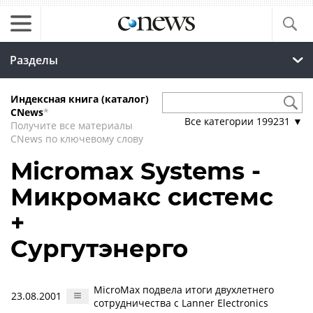
Разделы
Индексная книга (каталог)
CNews
*
Все категории
199231
▼
Получите все материалы
CNews по ключевому слову
Micromax Systems -
Микромакс системс
+
Сургутэнерго
МicroMax подвела итоги двухлетнего
23.08.2001
сотрудничества с Lanner Electronics