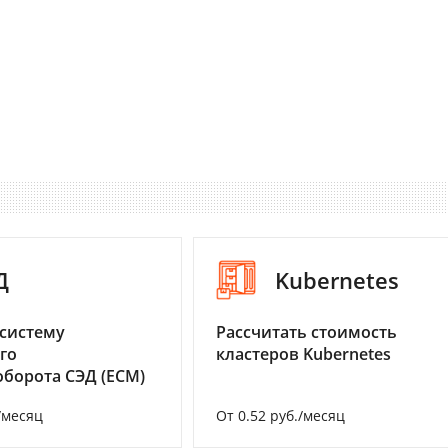
Д
Kubernetes
систему
Рассчитать стоимость
го
кластеров Kubernetes
борота СЭД (ECM)
/месяц
От 0.52 руб./месяц