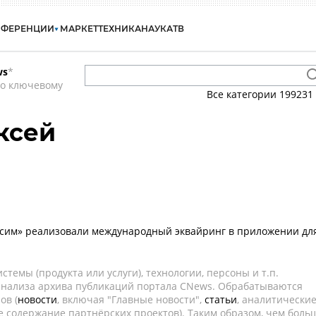
НФЕРЕНЦИИ
МАРКЕТ
ТЕХНИКА
НАУКА
ТВ
ws
*
по ключевому
Все категории
199231
ксей
сим» реализовали международный эквайринг в приложении дл
темы (продукта или услуги), технологии, персоны и т.п.
 анализа архива публикаций портала CNews. Обрабатываются
ов (
новости
, включая "Главные новости",
статьи
, аналитически
е содержание партнёрских проектов). Таким образом, чем боль