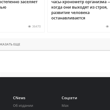
остепенно заселяет
часы-хронометр организма 
нью
когда они выходят из строя,
развитие человека
останавливается
36470
КАЗАТЬ ЕЩЕ
CNews
Соцсети
Об издании
Max