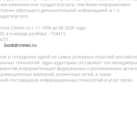
нем компании или продукта/услуги, тем более информативен
полнен (обогащен) дополнительной информацией, в т.ч.
дукте/услуге.
ала CNews.ru c 11.1998 до 08.2026 годы.
8, в очереди разбора - 724413.
9231.
 -
book@cnews.ru
ели и сотрудники одной из самых успешных отраслей российск
онных технологий. Ядро аудитории составляют топ-менеджеры
таментов информатизации федеральных и региональных орган
 промышленных компаний, розничных сетей, а также
аний-поставщиков информационных технологий и услуг связи.