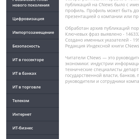
публикаций на CNews было с име
нового поколения
профиль. Профиль может быть до
презентацией о компании или про
Цифровизация
Обработан архив публикаций порт
Импортозамещение
Ключевых фраз выявлено - 146332
Создано именных указателей - 19
Редакция Индексной книги CNews
Безопасность
Читатели CNews — это руководит
ИТ в госсекторе
экономики: индустрии информаци
технические специалисты депар
ИТ в банках
государственной власти, банков,
руководители и сотрудники комп
ИТ в торговле
Телеком
Интернет
ИТ-бизнес