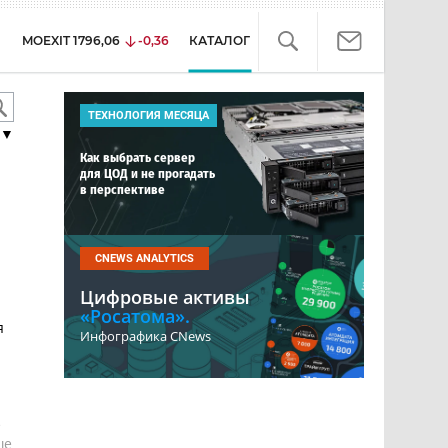
MOEXIT
1796,06
-0,36
КАТАЛОГ
ТЕХНОЛОГИЯ МЕСЯЦА
▼
Как выбрать сервер
для ЦОД и не прогадать
в перспективе
CNEWS ANALYTICS
Цифровые активы
«Росатома».
я
Инфографика CNews
е
ше