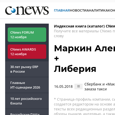
ГЛАВНАЯ
НОВОСТИ
АНАЛИТИКА
КО
Индексная книга (каталог) CNe
Получите все материалы CNews 
CNews FORUM
слову
12 ноября
Маркин Але
CNews AWARDS
12 ноября
+
Либерия
30 лет рынку ERP
в России
Главные
Сбербанк и «Мак
16.05.2018
ИТ-сценарии
2026
заказа такси
10 лет российского
* Страница-профиль компании, сис
бэкапа
создается редактором на основе
тексты всех редакционных раздел
обзоры рынков, интервью, а такж
Российские ПАКи