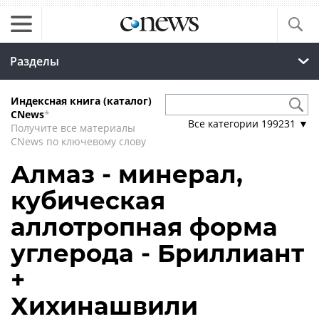
Разделы
Индексная книга (каталог)
CNews
*
Все категории
199231
▼
Получите все материалы
CNews по ключевому слову
Алмаз - минерал,
кубическая
аллотропная форма
углерода - Бриллиант
+
Хихинашвили