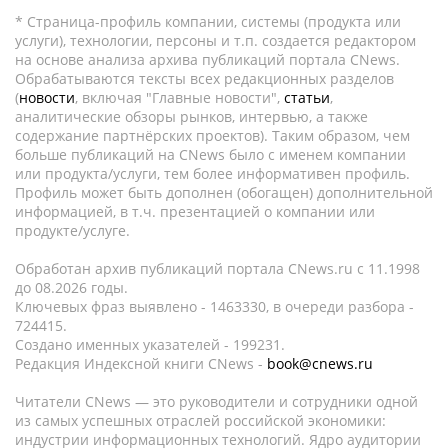
* Страница-профиль компании, системы (продукта или
услуги), технологии, персоны и т.п. создается редактором
на основе анализа архива публикаций портала CNews.
Обрабатываются тексты всех редакционных разделов
(
новости
, включая "Главные новости",
статьи
,
аналитические обзоры рынков, интервью, а также
содержание партнёрских проектов). Таким образом, чем
больше публикаций на CNews было с именем компании
или продукта/услуги, тем более информативен профиль.
Профиль может быть дополнен (обогащен) дополнительной
информацией, в т.ч. презентацией о компании или
продукте/услуге.
Обработан архив публикаций портала CNews.ru c 11.1998
до 08.2026 годы.
Ключевых фраз выявлено - 1463330, в очереди разбора -
724415.
Создано именных указателей - 199231.
Редакция Индексной книги CNews -
book@cnews.ru
Читатели CNews — это руководители и сотрудники одной
из самых успешных отраслей российской экономики:
индустрии информационных технологий. Ядро аудитории