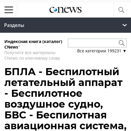
Разделы
Индексная книга (каталог)
CNews
*
Все категории
199231
▼
Получите все материалы
CNews по ключевому слову
БПЛА - Беспилотный
летательный аппарат
- Беспилотное
воздушное судно,
БВС - Беспилотная
авиационная система,