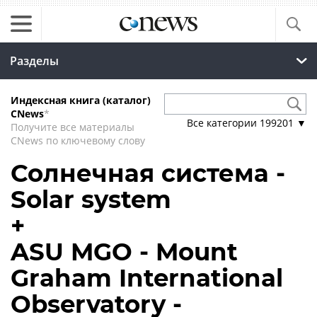
Разделы
Индексная книга (каталог)
CNews
*
Все категории
199201
▼
Получите все материалы
CNews по ключевому слову
Солнечная система -
Solar system
+
ASU MGO - Mount
Graham International
Observatory -