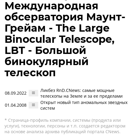
Международная
обсерватория Маунт-
Грейам - The Large
Binocular Telescope,
LBT - Большой
бинокулярный
телескоп
Ликбез RnD.CNews: самые мощные
08.09.2022
телескопы на Земле и за ее пределами
Открыт новый тип аномальных звездных
01.04.2008
систем
* Страница-профиль компании, системы (продукта или
услуги), технологии, персоны и т.п. создается редактором
на основе анализа архива публикаций портала CNews.