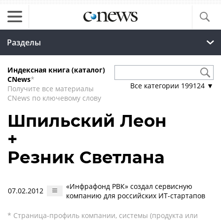
Разделы
Индексная книга (каталог)
CNews
*
Все категории
199124
▼
Получите все материалы
CNews по ключевому слову
Шпильский Леон
+
Резник Светлана
«Инфрафонд РВК» создал сервисную
07.02.2012
компанию для российских ИТ-стартапов
* Страница-профиль компании, системы (продукта или