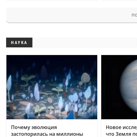
ПО
НАУКА
Почему эволюция
Новое иссле
застопорилась на миллионы
что Земля п