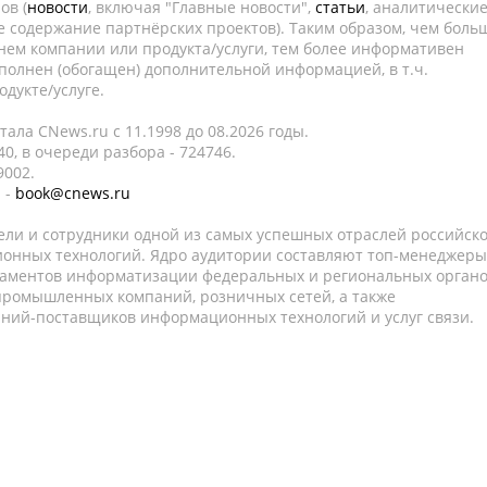
ов (
новости
, включая "Главные новости",
статьи
, аналитически
е содержание партнёрских проектов). Таким образом, чем боль
нем компании или продукта/услуги, тем более информативен
полнен (обогащен) дополнительной информацией, в т.ч.
дукте/услуге.
ала CNews.ru c 11.1998 до 08.2026 годы.
0, в очереди разбора - 724746.
9002.
 -
book@cnews.ru
ели и сотрудники одной из самых успешных отраслей российск
онных технологий. Ядро аудитории составляют топ-менеджеры
таментов информатизации федеральных и региональных орган
 промышленных компаний, розничных сетей, а также
аний-поставщиков информационных технологий и услуг связи.