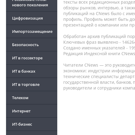
тексты всех редакционных раздел
нового поколения
обзоры рынков, интервью, а такж
публикаций на CNews было с име
Цифровизация
профиль. Профиль может быть до
презентацией о компании или про
Импортозамещение
Обработан архив публикаций порт
Ключевых фраз выявлено - 146264
Безопасность
Создано именных указателей - 19
Редакция Индексной книги CNews
ИТ в госсекторе
Читатели CNews — это руководит
экономики: индустрии информаци
ИТ в банках
технические специалисты депар
государственной власти, банков,
ИТ в торговле
руководители и сотрудники комп
Телеком
Интернет
ИТ-бизнес