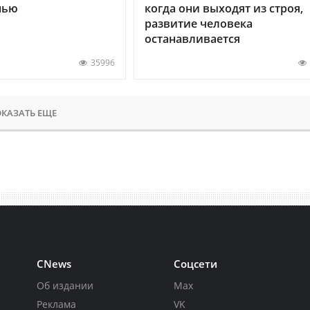
нью
когда они выходят из строя,
развитие человека
останавливается
35996
КАЗАТЬ ЕЩЕ
CNews
Соцсети
Об издании
Max
Реклама
VK