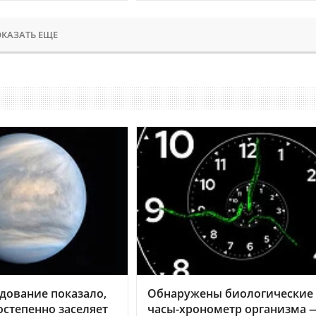
КАЗАТЬ ЕЩЕ
дование показало,
Обнаружены биологические
остепенно заселяет
часы-хронометр организма 