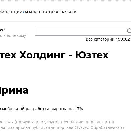
НФЕРЕНЦИИ
МАРКЕТ
ТЕХНИКА
НАУКА
ТВ
ws
*
по ключевому
Все категории
199002
тех Холдинг - Юзтех
Ирина
 мобильной разработки выросла на 17%
темы (продукта или услуги), технологии, персоны и т.п.
 анализа архива публикаций портала CNews. Обрабатываются