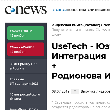
ГЛАВНАЯ
НОВОСТИ
АНАЛИТИКА
КО
Индексная книга (каталог) CNe
Получите все материалы CNews 
CNews FORUM
слову
12 ноября
UseTech - Юз
CNews AWARDS
12 ноября
Интеграция
+
30 лет рынку ERP
в России
Родионова 
Главные
ИТ-сценарии
2026
08.07.2019
Выручка лидеров
10 лет российского
бэкапа
* Страница-профиль компании, сис
создается редактором на основе
Российские ПАКи