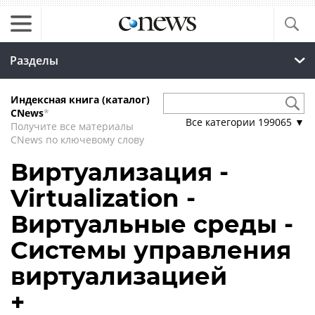
Разделы
Индексная книга (каталог)
CNews
*
Все категории
199065
▼
Получите все материалы
CNews по ключевому слову
Виртуализация -
Virtualization -
Виртуальные среды -
Системы управления
виртуализацией
+