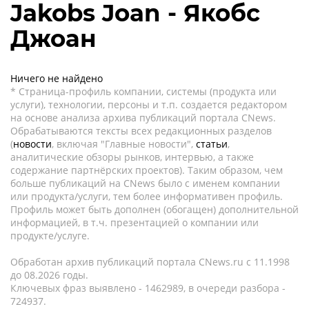
Jakobs Joan - Якобс
Джоан
Ничего не найдено
* Страница-профиль компании, системы (продукта или
услуги), технологии, персоны и т.п. создается редактором
на основе анализа архива публикаций портала CNews.
Обрабатываются тексты всех редакционных разделов
(
новости
, включая "Главные новости",
статьи
,
аналитические обзоры рынков, интервью, а также
содержание партнёрских проектов). Таким образом, чем
больше публикаций на CNews было с именем компании
или продукта/услуги, тем более информативен профиль.
Профиль может быть дополнен (обогащен) дополнительной
информацией, в т.ч. презентацией о компании или
продукте/услуге.
Обработан архив публикаций портала CNews.ru c 11.1998
до 08.2026 годы.
Ключевых фраз выявлено - 1462989, в очереди разбора -
724937.