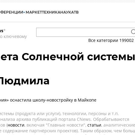
НФЕРЕНЦИИ
МАРКЕТ
ТЕХНИКА
НАУКА
ТВ
ws
*
по ключевому
Все категории
199002
нета Солнечной систем
 Людмила
ия» оснастила школу-новостройку в Майкопе
темы (продукта или услуги), технологии, персоны и т.п.
 анализа архива публикаций портала CNews. Обрабатываются
ов (
новости
, включая "Главные новости",
статьи
, аналитически
е содержание партнёрских проектов). Таким образом, чем боль