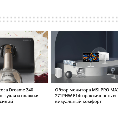
оса Dreame Z40
Обзор монитора MSI PRO MA
o: сухая и влажная
271PHW E14: практичность и
усилий
визуальный комфорт