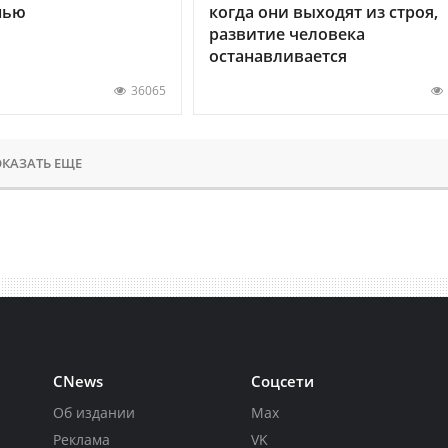
нью
когда они выходят из строя,
развитие человека
останавливается
36065
КАЗАТЬ ЕЩЕ
CNews
Соцсети
Об издании
Max
Реклама
VK