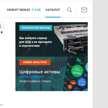
MOEXIT
1806,61
3,08
КАТАЛОГ
ТЕХНОЛОГИЯ МЕСЯЦА
▼
Как выбрать сервер
для ЦОД и не прогадать
ы
в перспективе
CNEWS ANALYTICS
Цифровые активы
«Росатома».
Инфографика CNews
е
ше