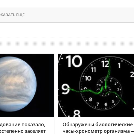
КАЗАТЬ ЕЩЕ
дование показало,
Обнаружены биологические
остепенно заселяет
часы-хронометр организма 