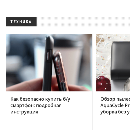
ТЕХНИКА
Как безопасно купить б/у
Обзор пылес
смартфон: подробная
AquaCycle Pr
инструкция
уборка без 