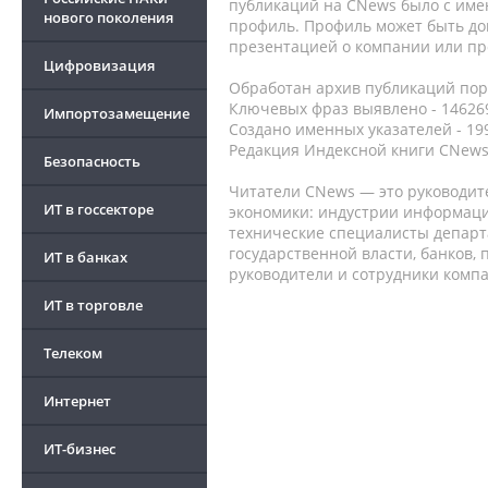
публикаций на CNews было с име
нового поколения
профиль. Профиль может быть до
презентацией о компании или про
Цифровизация
Обработан архив публикаций порт
Ключевых фраз выявлено - 146269
Импортозамещение
Создано именных указателей - 19
Редакция Индексной книги CNews
Безопасность
Читатели CNews — это руководит
ИТ в госсекторе
экономики: индустрии информаци
технические специалисты депар
государственной власти, банков,
ИТ в банках
руководители и сотрудники комп
ИТ в торговле
Телеком
Интернет
ИТ-бизнес