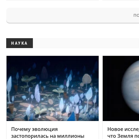
ПО
НАУКА
Почему эволюция
Новое иссле
застопорилась на миллионы
что Земля п