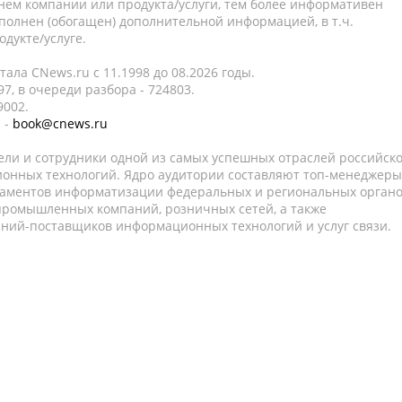
нем компании или продукта/услуги, тем более информативен
полнен (обогащен) дополнительной информацией, в т.ч.
дукте/услуге.
ала CNews.ru c 11.1998 до 08.2026 годы.
7, в очереди разбора - 724803.
9002.
 -
book@cnews.ru
ели и сотрудники одной из самых успешных отраслей российск
онных технологий. Ядро аудитории составляют топ-менеджеры
таментов информатизации федеральных и региональных орган
 промышленных компаний, розничных сетей, а также
аний-поставщиков информационных технологий и услуг связи.