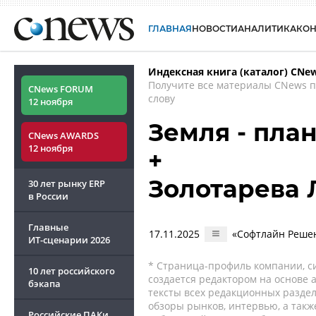
ГЛАВНАЯ
НОВОСТИ
АНАЛИТИКА
КО
Индексная книга (каталог) CNe
Получите все материалы CNews 
CNews FORUM
слову
12 ноября
Земля - пла
CNews AWARDS
12 ноября
+
Золотарева
30 лет рынку ERP
в России
Главные
17.11.2025
«Софтлайн Решен
ИТ-сценарии
2026
* Страница-профиль компании, сис
10 лет российского
создается редактором на основе
бэкапа
тексты всех редакционных раздел
обзоры рынков, интервью, а такж
Российские ПАКи