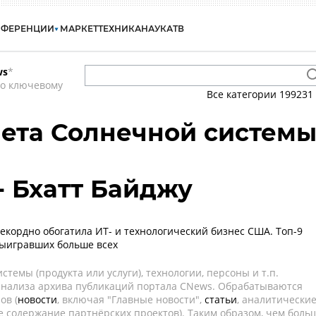
НФЕРЕНЦИИ
МАРКЕТ
ТЕХНИКА
НАУКА
ТВ
ws
*
по ключевому
Все категории
199231
нета Солнечной систем
 - Бхатт Байджу
екордно обогатила ИТ- и технологический бизнес США. Топ-9
выигравших больше всех
темы (продукта или услуги), технологии, персоны и т.п.
 анализа архива публикаций портала CNews. Обрабатываются
ов (
новости
, включая "Главные новости",
статьи
, аналитически
е содержание партнёрских проектов). Таким образом, чем боль