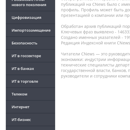
публикаций на CNews было с име
нового поколения
профиль. Профиль может быть до
презентацией о компании или про
Цифровизация
Обработан архив публикаций порт
Импортозамещение
Ключевых фраз выявлено - 146333
Создано именных указателей - 19
Редакция Индексной книги CNews
Безопасность
Читатели CNews — это руководит
ИТ в госсекторе
экономики: индустрии информаци
технические специалисты депар
ИТ в банках
государственной власти, банков,
руководители и сотрудники комп
ИТ в торговле
Телеком
Интернет
ИТ-бизнес