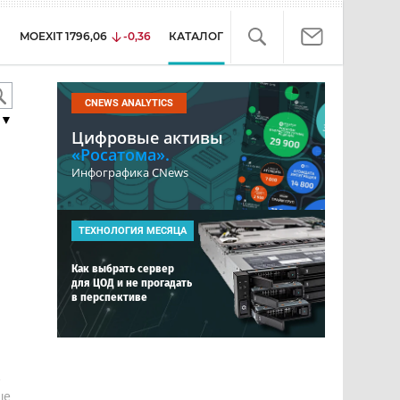
MOEXIT
1796,06
-0,36
КАТАЛОГ
CNEWS ANALYTICS
▼
Цифровые активы
«Росатома».
ы
Инфографика CNews
ТЕХНОЛОГИЯ МЕСЯЦА
Как выбрать сервер
для ЦОД и не прогадать
в перспективе
е
ше