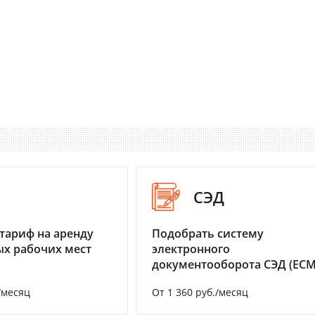
I
СЭД
тариф на аренду
Подобрать систему
х рабочих мест
электронного
документооборота СЭД (ECM
/месяц
От 1 360 руб./месяц