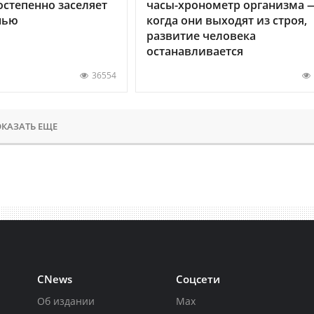
остепенно заселяет
часы-хронометр организма 
нью
когда они выходят из строя,
развитие человека
останавливается
36554
КАЗАТЬ ЕЩЕ
CNews
Соцсети
Об издании
Max