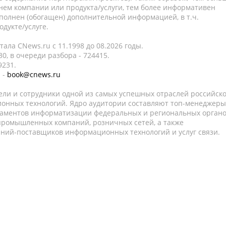
нем компании или продукта/услуги, тем более информативен
полнен (обогащен) дополнительной информацией, в т.ч.
дукте/услуге.
ала CNews.ru c 11.1998 до 08.2026 годы.
0, в очереди разбора - 724415.
9231.
 -
book@cnews.ru
ели и сотрудники одной из самых успешных отраслей российск
онных технологий. Ядро аудитории составляют топ-менеджеры
таментов информатизации федеральных и региональных орган
 промышленных компаний, розничных сетей, а также
аний-поставщиков информационных технологий и услуг связи.