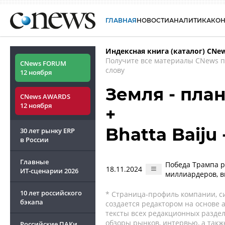
ГЛАВНАЯ
НОВОСТИ
АНАЛИТИКА
КО
Индексная книга (каталог) CNe
Получите все материалы CNews 
CNews FORUM
слову
12 ноября
Земля - пла
CNews AWARDS
12 ноября
+
Bhatta Baiju
30 лет рынку ERP
в России
Главные
Победа Трампа р
18.11.2024
ИТ-сценарии
2026
миллиардеров, 
10 лет российского
* Страница-профиль компании, сис
бэкапа
создается редактором на основе
тексты всех редакционных раздел
обзоры рынков, интервью, а такж
Российские ПАКи