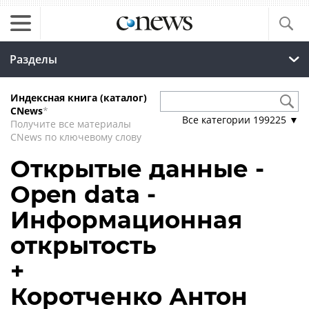
Разделы
Индексная книга (каталог)
CNews
*
Все категории
199225
▼
Получите все материалы
CNews по ключевому слову
Открытые данные -
Open data -
Информационная
открытость
+
Коротченко Антон