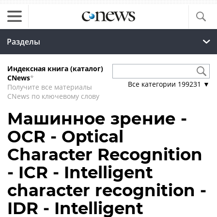
Разделы
Индексная книга (каталог)
CNews
*
Все категории
199231
▼
Получите все материалы
CNews по ключевому слову
Машинное зрение -
OCR - Optical
Character Recognition
- ICR - Intelligent
character recognition -
IDR - Intelligent