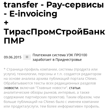
transfer - Pay-сервисы
- E-invoicing
+
ТирасПромСтройБанк
ПМР
Платежная система УЭК ПРО100
09.06.2015
заработает в Приднестровье
* Страница-профиль компании, системы (продукта или
услуги), технологии, персоны и т.п. создается редактором
на основе анализа архива публикаций портала CNews.
Обрабатываются тексты всех редакционных разделов
(
новости
, включая "Главные новости",
статьи
,
аналитические обзоры рынков, интервью, а также
содержание партнёрских проектов). Таким образом, чем
больше публикаций на CNews было с именем компании
или продукта/услуги, тем более информативен профиль.