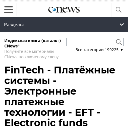
Разделы
Индексная книга (каталог)
CNews
*
Все категории
199225
▼
Получите все материалы
CNews по ключевому слову
FinTech - Платёжные
системы -
Электронные
платежные
технологии - EFT -
Electronic funds